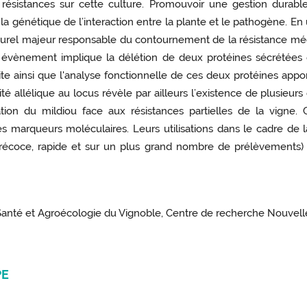
ésistances sur cette culture. Promouvoir une gestion durabl
génétique de l’interaction entre la plante et le pathogène. En
urel majeur responsable du contournement de la résistance médi
 évènement implique la délétion de deux protéines sécrétées 
e ainsi que l'analyse fonctionnelle de ces deux protéines appor
sité allélique au locus révèle par ailleurs l’existence de plus
ation du mildiou face aux résistances partielles de la vigne
es marqueurs moléculaires. Leurs utilisations dans le cadre de 
 précoce, rapide et sur un plus grand nombre de prélèvements) 
anté et Agroécologie du Vignoble, Centre de recherche Nouvel
PE