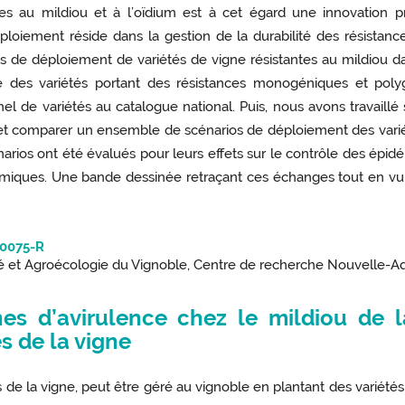
ntes au mildiou et à l’oïdium est à cet égard une innovation 
ploiement réside dans la gestion de la durabilité des résistanc
de déploiement de variétés de vigne résistantes au mildiou dans 
re des variétés portant des résistances monogéniques et polyg
el de variétés au catalogue national. Puis, nous avons travaillé 
 et comparer un ensemble de scénarios de déploiement des variét
arios ont été évalués pour leurs effets sur le contrôle des épidém
miques. Une bande dessinée retraçant ces échanges tout en vulga
-0075-R
é et Agroécologie du Vignoble, Centre de recherche Nouvelle-A
es d’avirulence chez le mildiou de l
s de la vigne
s de la vigne, peut être géré au vignoble en plantant des variétés