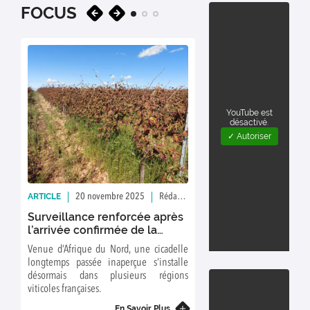
FOCUS
YouTube est
désactivé.
✓ Autoriser
ARTICLE
ARTICLE
20 novembre 2025
Rédaction : LD
16 février 2
Surveillance renforcée après
Une nouvelle dy
l’arrivée confirmée de la
SAVE !
cicadelle africaine dans les
Venue d’Afrique du Nord, une cicadelle
2024 : une nouvel
vignobles français
longtemps passée inaperçue s’installe
Direction pour un nouve
désormais dans plusieurs régions
vie de l'unité.
viticoles françaises.
E
En Savoir Plus