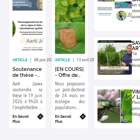
Vol
Les 
Ra
sémi
et
auron
Su
31 m
Ba
23 a
Milla
SAV
AR
"Le
vrai
ARTICLE
ARTICLE
08 juin 2026
Rédaction : AJ
13 avril 2026
Rédaction : FD
févr
Soutenance
[EN COURS]
ARTE
de thèse -
- Offre de
Aarti Jaswa
post-
Aarti Jaswa
Nous proposons
doctorat en
soutiendra sa
un post-doctorat
Vit
écologie
thèse le 19 juin
de 24 mois en
/ L
des
2026 à 9h30 à
écologie des
de 
Plus
populations
20
l'amphithéâtre
populations et
pa
et
Colette&Josy
épidémiologie
Vit
épidémiologie
En Savoir
En Savoir
Bové - INRAE
des maladies de
Vig
Plus
Plus
des
Bordeaux
la vigne.
spéc
maladies de
2026
la vigne