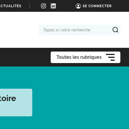
ACTUALITÉS
SE CONNECTER
Tapez
ici
votre
recherche
Toutes les rubriques
toire