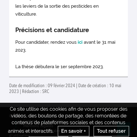
les leviers de la sortie des pesticides en
viticulture.
Précisions et candidature
Pour candidater, rendez vous
ici
avant le 31 mai
2023.
La thèse débutera le 1er septembre 2023.
Date de modification : 09 février 2024 | Date de création : 10 mai
2023 | Rédaction : SRC
Ce site utilise des cookies afin de vous proposer des
vidéos, des boutons de partage, des remontées de
© INRAE 2022
Actualités
www.inrae.fr
Contact
Crédits
contenus de plateformes sociales et des contenus
Mentions legales
animés et interactifs.
En savoir +
Tout refuser
Conditions générales
Re
d'utilisation