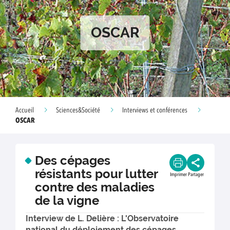
OSCAR
Accueil
Sciences&Société
Interviews et conférences
OSCAR
Des cépages
résistants pour lutter
Imprimer
Partager
contre des maladies
de la vigne
Interview de L. Delière : L'Observatoire
national du déploiement des cépages